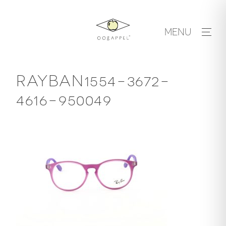
Skip
to
MENU
content
RAYBAN1554-3672-
4616-950049