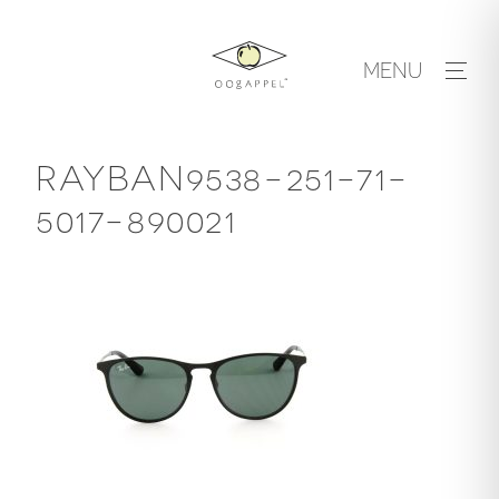
Skip
to
MENU
content
RAYBAN9538-251-71-
5017-890021