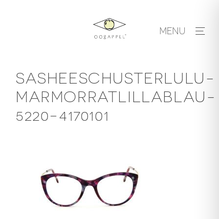
Skip
to
MENU
content
SASHEESCHUSTERLULU-
MARMORRATLILLABLAU-
5220-4170101