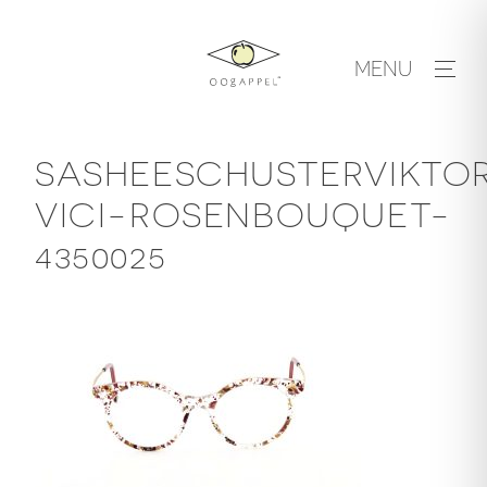
Skip
to
MENU
content
SASHEESCHUSTERVIKTOR
VICI-ROSENBOUQUET-
4350025