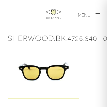
Skip
to
MENU
content
SHERWOOD.BK.4725.340_0