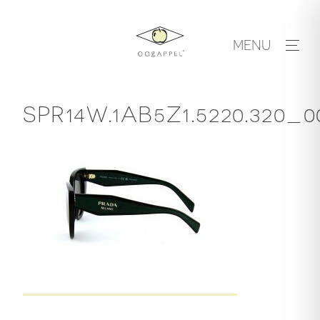
Skip
to
MENU
content
SPR14W.1AB5Z1.5220.320_0