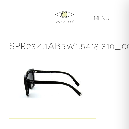
Skip
to
MENU
content
SPR23Z.1AB5W1.5418.310_0