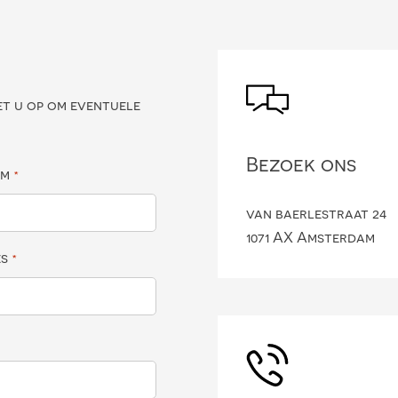
?
et u op om eventuele
Bezoek ons
am
*
van baerlestraat 24
1071 AX Amsterdam
es
*