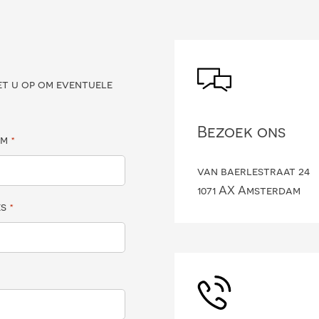
?
et u op om eventuele
Bezoek ons
am
*
van baerlestraat 24
1071 AX Amsterdam
es
*