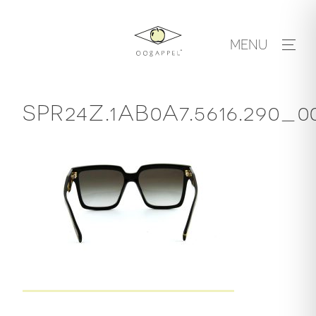
Skip
to
MENU
content
SPR24Z.1AB0A7.5616.290_0