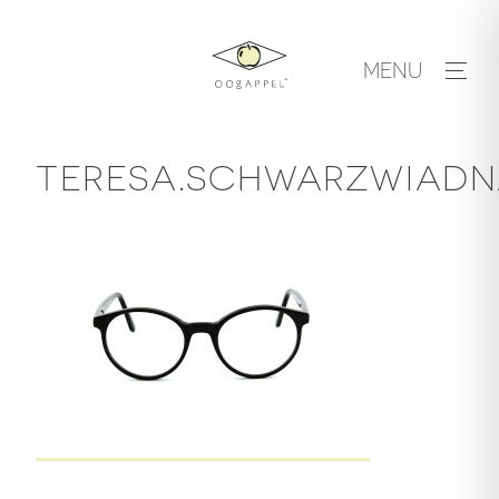
Skip
to
MENU
content
TERESA.SCHWARZWIADNAC