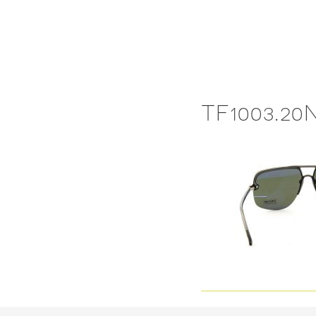
Skip
to
content
TF1003.20N