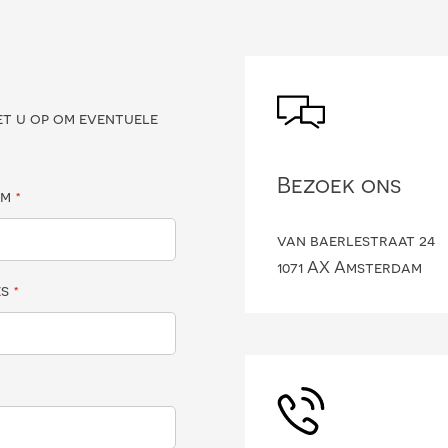
?
et u op om eventuele
Bezoek ons
am
*
van baerlestraat 24
1071 AX Amsterdam
es
*