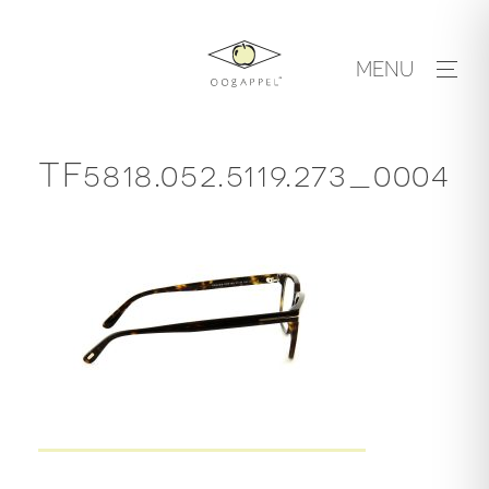
Skip
to
MENU
content
TF5818.052.5119.273_0004