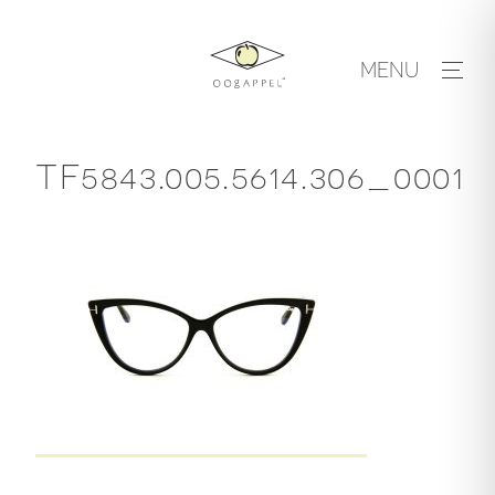
Skip
to
MENU
content
TF5843.005.5614.306_0001