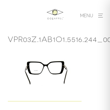
Skip
to
MENU
content
VPR03Z.1AB1O1.5516.244_0