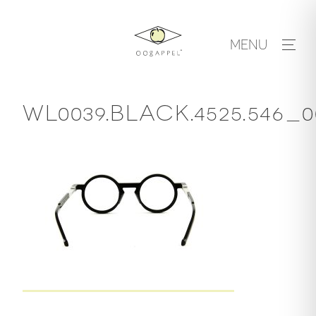
Skip
to
MENU
content
WL0039.BLACK.4525.546_0