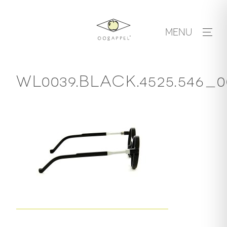
Skip
to
MENU
content
WL0039.BLACK.4525.546_0