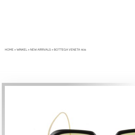
Skip
to
content
HOME
»
WINKEL
»
NEW ARRIVALS
»
BOTTEGA VENETA 1436