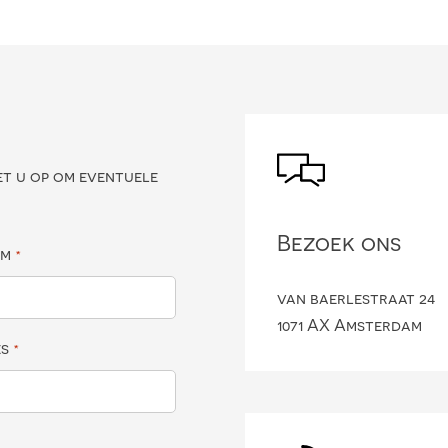
?
et u op om eventuele
Bezoek ons
am
*
van baerlestraat 24
1071 AX Amsterdam
es
*