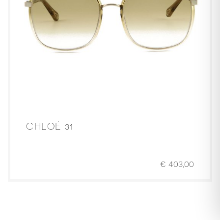
CHLOÉ 31
€
403,00