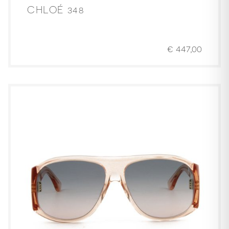
CHLOÉ 348
€
447,00