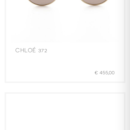
CHLOÉ 372
€
455,00