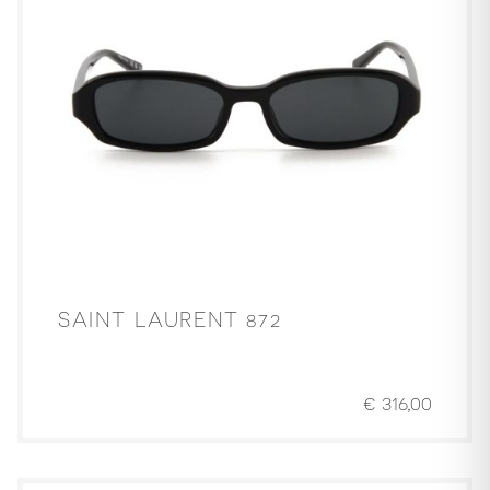
SAINT LAURENT 872
€
316,00