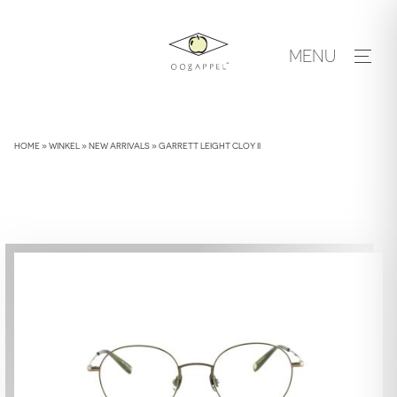
Skip
to
MENU
content
HOME
»
WINKEL
»
NEW ARRIVALS
»
GARRETT LEIGHT CLOY II