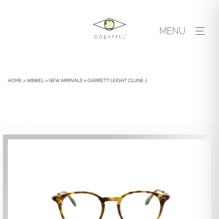
Skip
to
MENU
content
HOME
»
WINKEL
»
NEW ARRIVALS
»
GARRETT LEIGHT CLUNE J