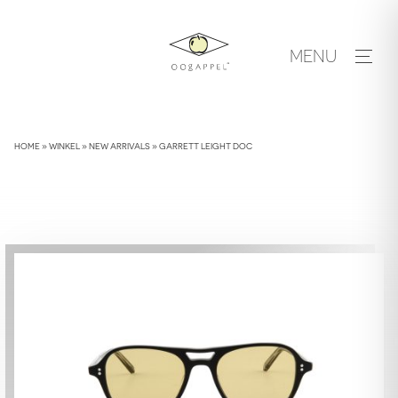
Skip
to
MENU
content
HOME
»
WINKEL
»
NEW ARRIVALS
»
GARRETT LEIGHT DOC