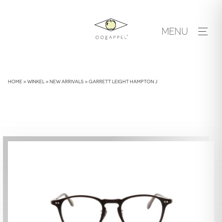
Skip
to
MENU
content
HOME
»
WINKEL
»
NEW ARRIVALS
»
GARRETT LEIGHT HAMPTON J