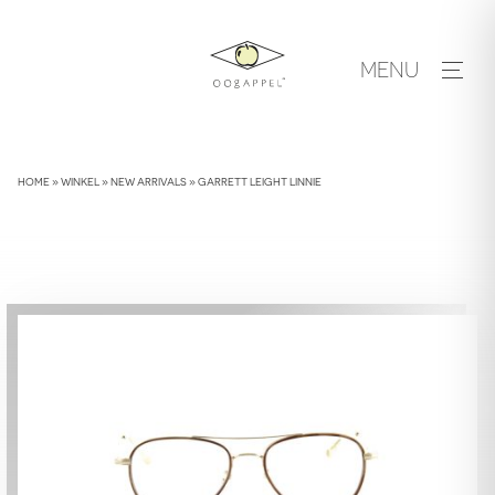
Skip
to
MENU
content
HOME
»
WINKEL
»
NEW ARRIVALS
»
GARRETT LEIGHT LINNIE