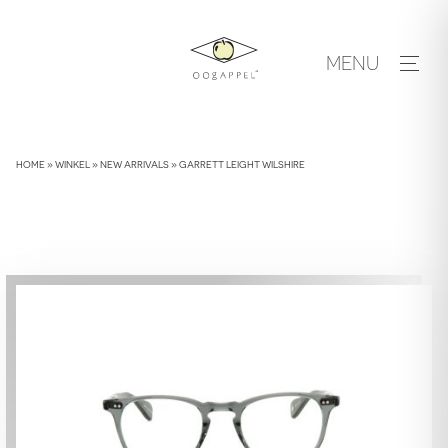
Skip
to
MENU
content
HOME
»
WINKEL
»
NEW ARRIVALS
»
GARRETT LEIGHT WILSHIRE