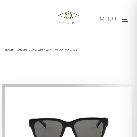
Skip
to
MENU
content
HOME
»
WINKEL
»
NEW ARRIVALS
»
GUCCI GG1857S