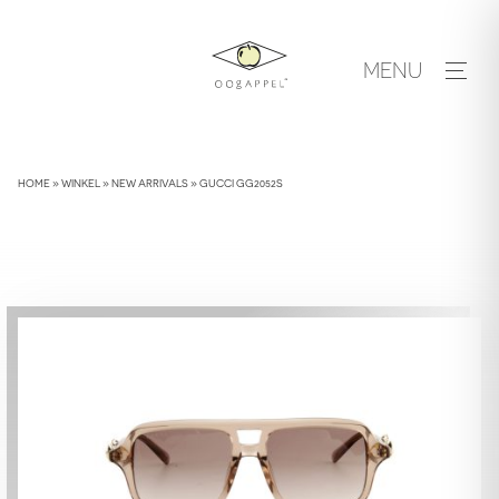
Skip
to
MENU
content
HOME
»
WINKEL
»
NEW ARRIVALS
»
GUCCI GG2052S