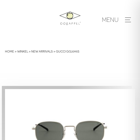
Skip
to
MENU
content
HOME
»
WINKEL
»
NEW ARRIVALS
»
GUCCI GG2095S