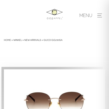
Skip
to
MENU
content
HOME
»
WINKEL
»
NEW ARRIVALS
»
GUCCI GG2101SA