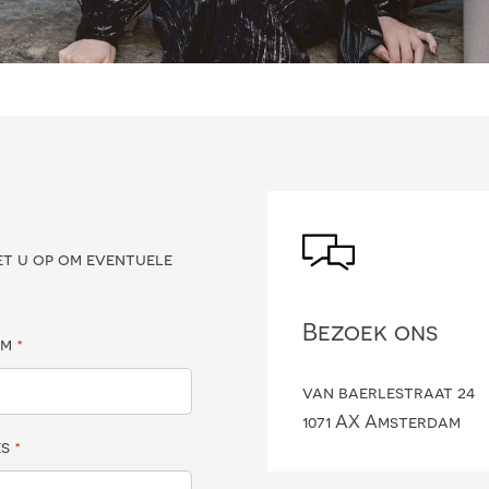
?
et u op om eventuele
Bezoek ons
am
*
van baerlestraat 24
1071 AX Amsterdam
es
*