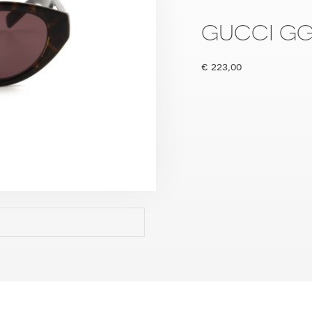
GUCCI GG
€
223,00