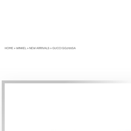
Skip
to
content
HOME
»
WINKEL
»
NEW ARRIVALS
»
GUCCI GG2105SA