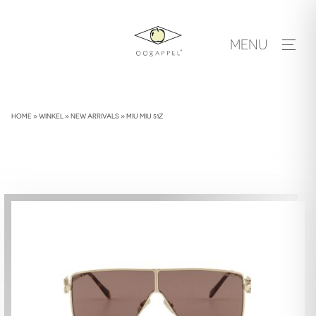
Skip
to
MENU
content
HOME
»
WINKEL
»
NEW ARRIVALS
»
MIU MIU 51Z