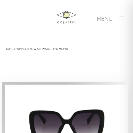
Skip
to
MENU
content
HOME
»
WINKEL
»
NEW ARRIVALS
»
MIU MIU 10Y