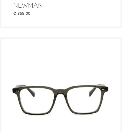
NEWMAN
€
358,00