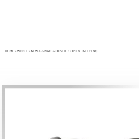
Skip
to
content
HOME
»
WINKEL
»
NEW ARRIVALS
»
OLIVER PEOPLES FINLEY ESQ.