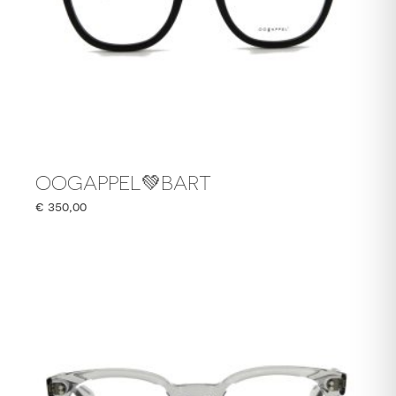
OOGAPPEL💚BART
€
350,00