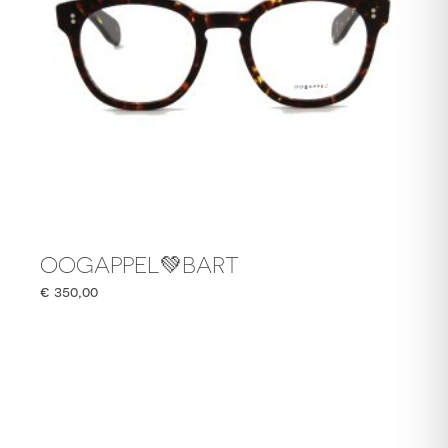
OOGAPPEL💚BART
€
350,00