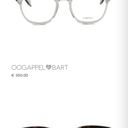
OOGAPPEL💚BART
€
350,00