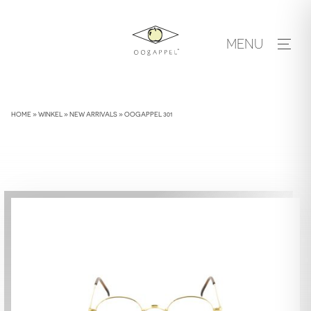
Skip
to
MENU
content
HOME
»
WINKEL
»
NEW ARRIVALS
»
OOGAPPEL 301