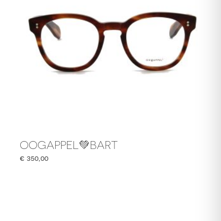
OOGAPPEL💚BART
€
350,00