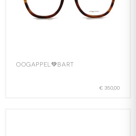
OOGAPPEL💚BART
€
350,00