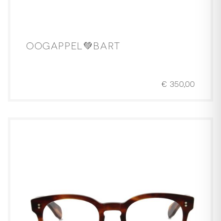
OOGAPPEL💚BART
€
350,00