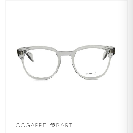
OOGAPPEL💚BART