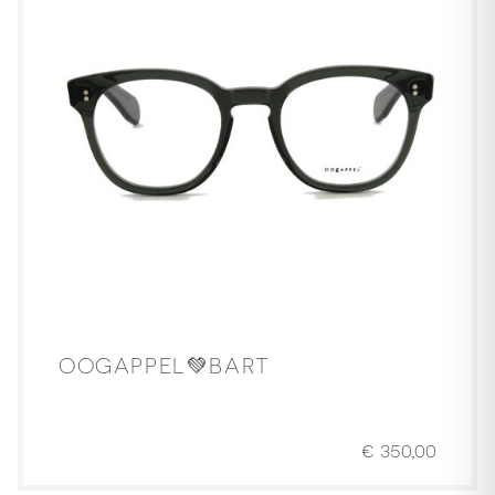
OOGAPPEL💚BART
€
350,00