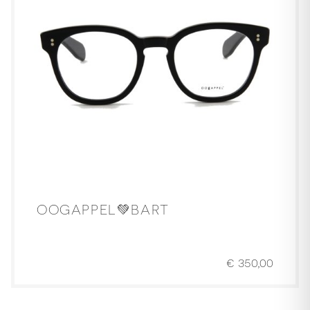
OOGAPPEL💚BART
€
350,00