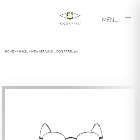
Skip
to
MENU
content
HOME
»
WINKEL
»
NEW ARRIVALS
»
OOGAPPEL 301