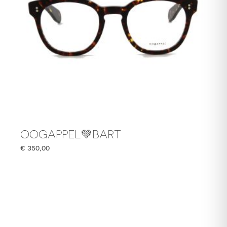
OOGAPPEL💚BART
€
350,00