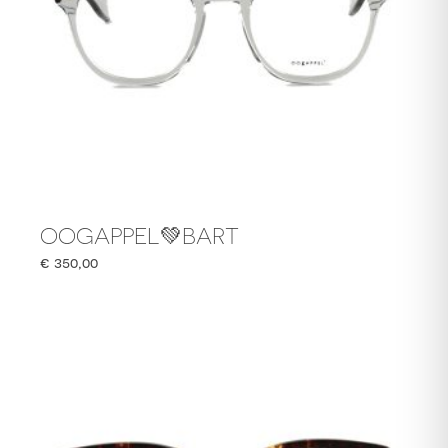
OOGAPPEL💚BART
€
350,00