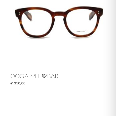
OOGAPPEL💚BART
€
350,00