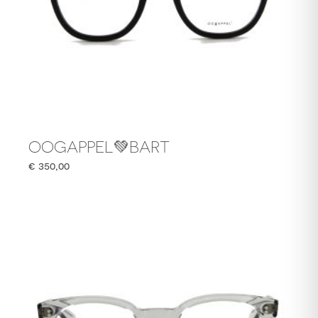
OOGAPPEL💚BART
€
350,00