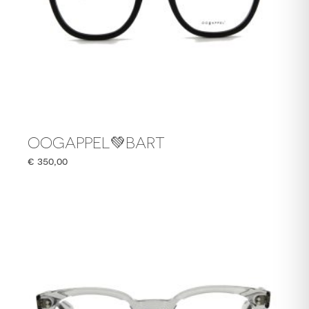
OOGAPPEL💚BART
€
350,00