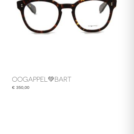
OOGAPPEL💚BART
€
350,00