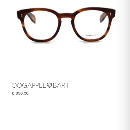
OOGAPPEL💚BART
€
350,00