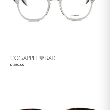
OOGAPPEL💚BART
€
350,00