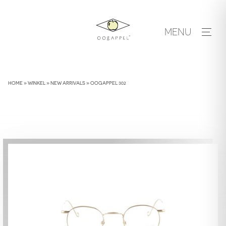
Skip
to
MENU
content
HOME
»
WINKEL
»
NEW ARRIVALS
»
OOGAPPEL 302