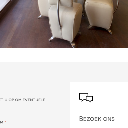
?
et u op om eventuele
Bezoek ons
am
*