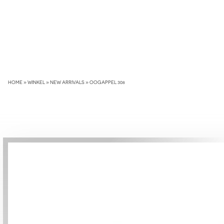
Skip
to
content
HOME
»
WINKEL
»
NEW ARRIVALS
»
OOGAPPEL 308