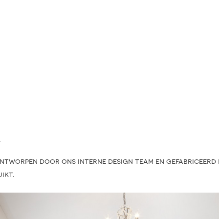
L
tworpen door ons interne design team en gefabriceerd in
ikt.