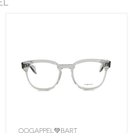
EL
OOGAPPEL💚BART