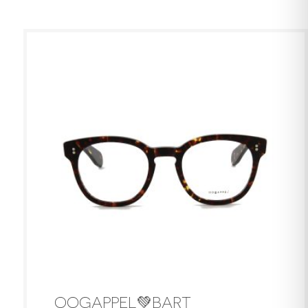
OOGAPPEL💚BART