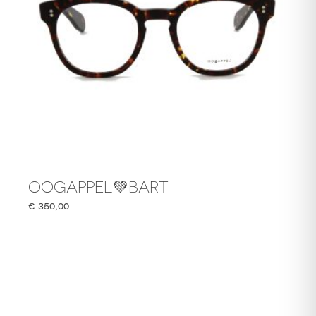
OOGAPPEL💚BART
€
350,00