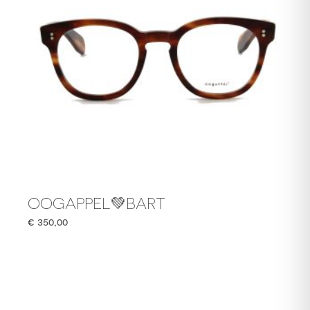
OOGAPPEL💚BART
€
350,00