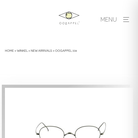
Skip
to
MENU
content
HOME
»
WINKEL
»
NEW ARRIVALS
»
OOGAPPEL 338