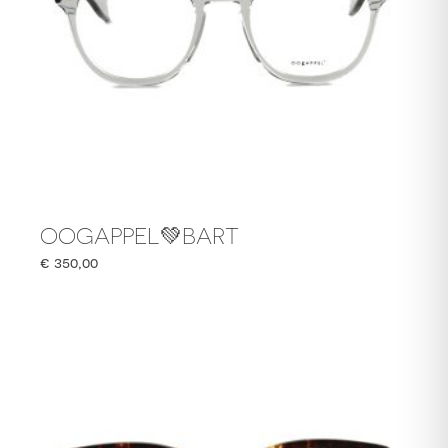
OOGAPPEL💚BART
€
350,00