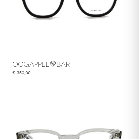
OOGAPPEL💚BART
€
350,00