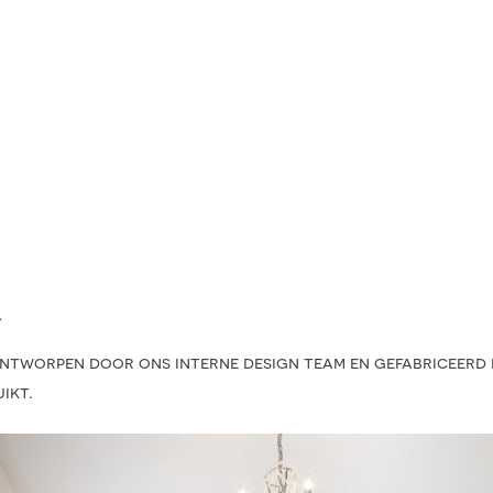
L
tworpen door ons interne design team en gefabriceerd in
ikt.