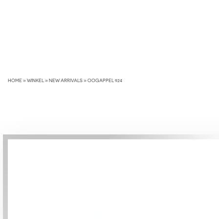
Skip
to
content
HOME
»
WINKEL
»
NEW ARRIVALS
»
OOGAPPEL 924