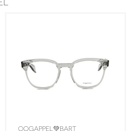
EL
OOGAPPEL💚BART