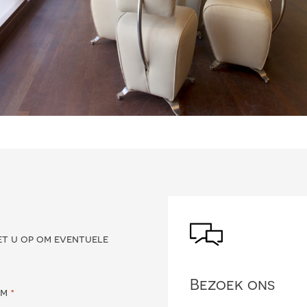
?
et u op om eventuele
Bezoek ons
am
*