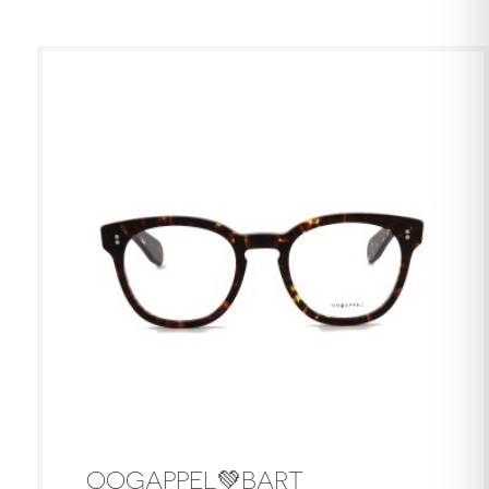
OOGAPPEL💚BART