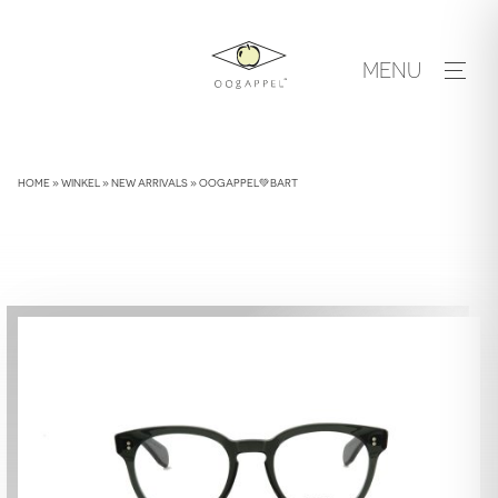
Skip
to
MENU
content
HOME
»
WINKEL
»
NEW ARRIVALS
»
OOGAPPEL💚BART