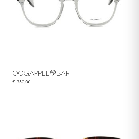
OOGAPPEL💚BART
€
350,00