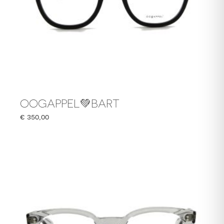
OOGAPPEL💚BART
€
350,00