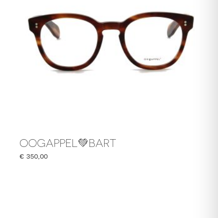
OOGAPPEL💚BART
€
350,00