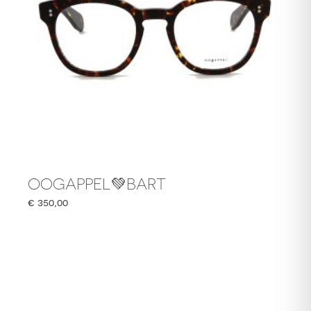
OOGAPPEL💚BART
€
350,00