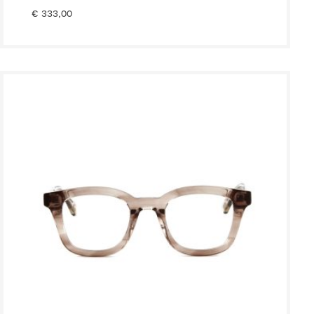
€
333,00