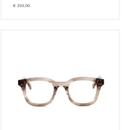
€
333,00