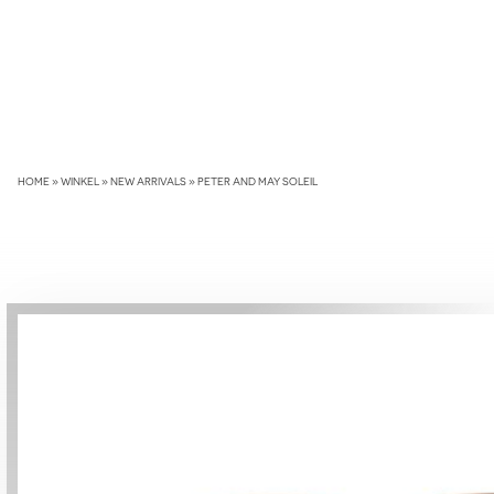
Skip
to
content
HOME
»
WINKEL
»
NEW ARRIVALS
»
PETER AND MAY SOLEIL