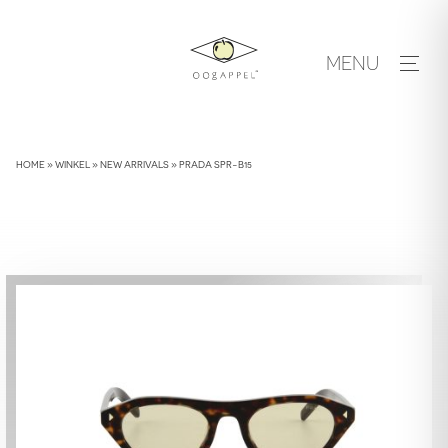
Skip
to
MENU
content
HOME
»
WINKEL
»
NEW ARRIVALS
»
PRADA SPR-B15