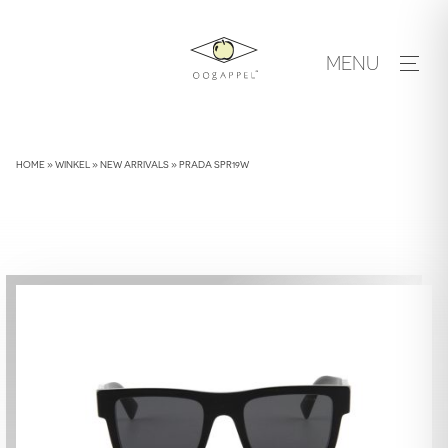
Skip
to
MENU
content
HOME
»
WINKEL
»
NEW ARRIVALS
»
PRADA SPR19W