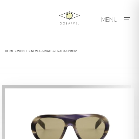
Skip
to
MENU
content
HOME
»
WINKEL
»
NEW ARRIVALS
»
PRADA SPRC05