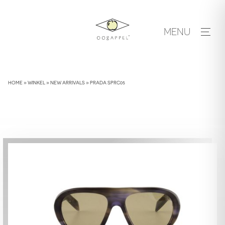
Skip
to
MENU
content
HOME
»
WINKEL
»
NEW ARRIVALS
»
PRADA SPRC05