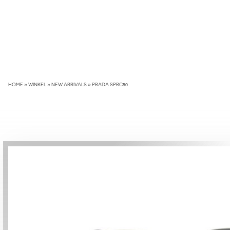
Skip
to
content
HOME
»
WINKEL
»
NEW ARRIVALS
»
PRADA SPRC50