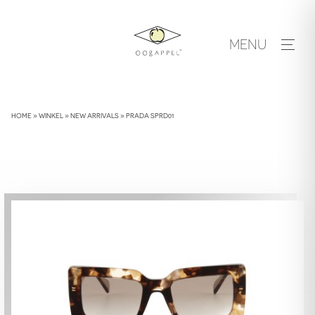
Skip
to
MENU
content
HOME
»
WINKEL
»
NEW ARRIVALS
»
PRADA SPRD01