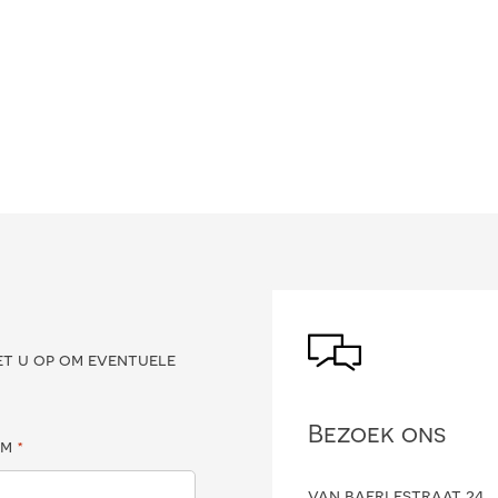
?
et u op om eventuele
Bezoek ons
am
*
van baerlestraat 24